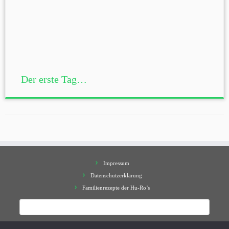
Der erste Tag…
Impressum
Datenschutzerklärung
Familienrezepte der Hu-Ro’s
Suchen
nach: