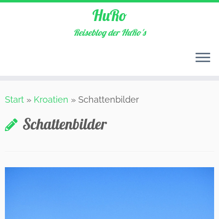
HuRo
Reiseblog der HuRo's
Zum
Start
»
Kroatien
»
Schattenbilder
Inhalt
springen
Schattenbilder