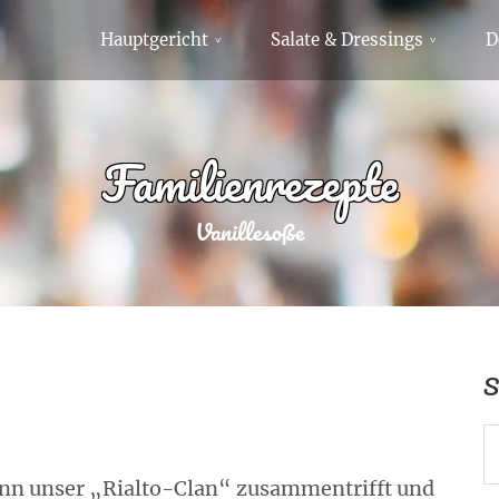
Hauptgericht
Salate & Dressings
D
Familienrezepte
Vanillesoße
S
enn unser „Rialto-Clan“ zusammentrifft und