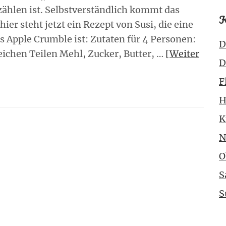
ählen ist. Selbstverständlich kommt das
K
ier steht jetzt ein Rezept von Susi, die eine
 Apple Crumble ist: Zutaten für 4 Personen:
D
leichen Teilen Mehl, Zucker, Butter, …
[Weiter
D
F
H
K
N
O
S
S