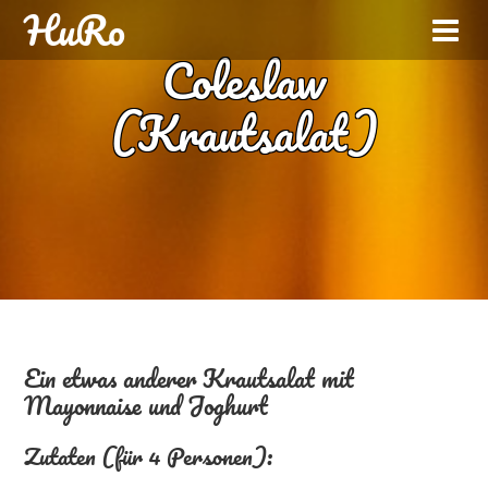
HuRo
Coleslaw
(Krautsalat)
Ein etwas anderer Krautsalat mit
Mayonnaise und Joghurt
Zutaten (für 4 Personen):