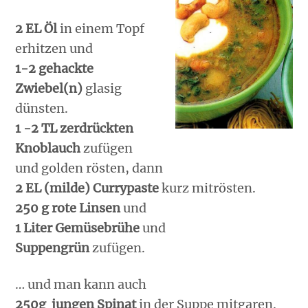
2 EL Öl
in einem Topf
erhitzen und
1-2 gehackte
Zwiebel(n)
glasig
dünsten.
1 -2 TL zerdrückten
Knoblauch
zufügen
und golden rösten, dann
2 EL (milde) Currypaste
kurz mitrösten.
250 g rote Linsen
und
1 Liter Gemüsebrühe
und
Suppengrün
zufügen.
… und man kann auch
250g jungen Spinat
in der Suppe mitgaren.