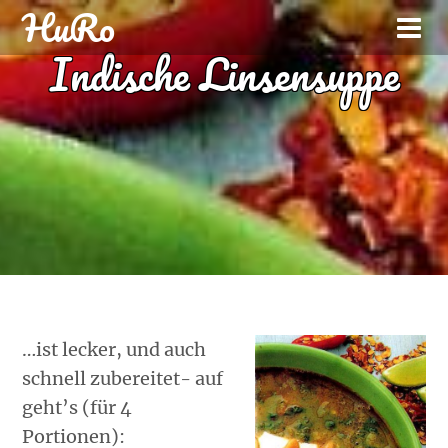
HuRo
Indische Linsensuppe
…ist lecker, und auch
schnell zubereitet- auf
geht’s (für 4
Portionen):