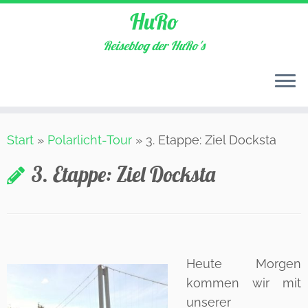
HuRo
Reiseblog der HuRo's
Zum
Start
»
Polarlicht-Tour
»
3. Etappe: Ziel Docksta
Inhalt
springen
3. Etappe: Ziel Docksta
Heute Morgen
kommen wir mit
unserer