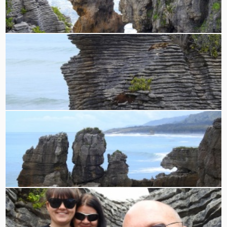
Die Pancake Rocks
…sehen aus wie geschichtete versteinerte
Eierkuchen – oder?
Fantasie ist gefragt? Was seht ihr hier???