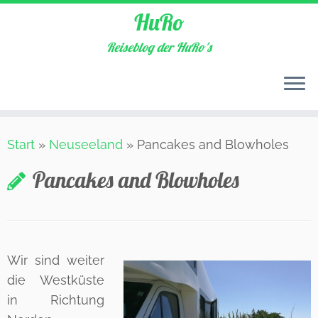
HuRo
Reiseblog der HuRo's
Zum
Start
»
Neuseeland
»
Pancakes and Blowholes
Inhalt
springen
Pancakes and Blowholes
Wir sind weiter
die Westküste
in Richtung