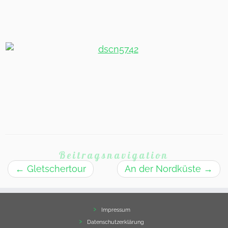
Blowholes
Blowholes
Beitragsnavigation
←
Gletschertour
An der Nordküste
→
Impressum
Datenschutzerklärung