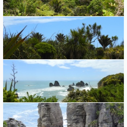
Hinter Greymouth mischen sich unter die
Farnbäume auch Palmen
Hinter dem exotischen Urwald beginnt die
Tasmanische See
Felsformation auf dem Weg zu den Pancakes.
Findet den Hasen!