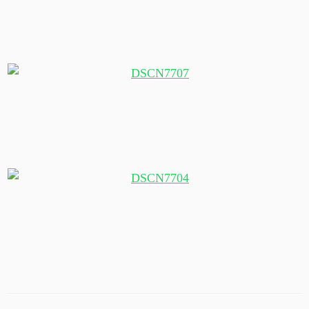
Tane Mahuta, der älteste Kauribaum, ca. 2000 Jahre alt
Traumhafte Bucht von Opononi
Flipper-Vorlage in Opononi