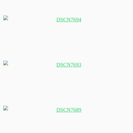
Größtes Kriegskanu der Welt (35m lang, mind. 76
Paddler)
Maori-Krieger
Maori-Frau in klassischer Tracht