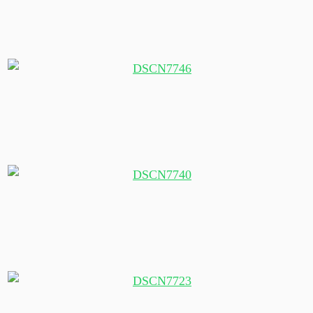
"Die vier Schwestern"
"Junger" Kauribaum
Im Kauriwald