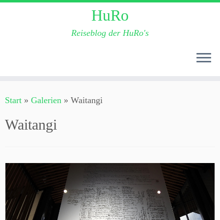
HuRo
Reiseblog der HuRo's
Zum
Start
»
Galerien
»
Waitangi
Inhalt
springen
Waitangi