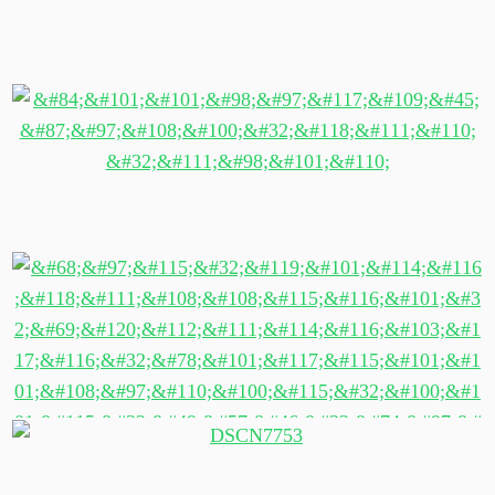
Teebaum-Blüten
Teebaum-Wald von oben
Das wertvollste Exportgut Neuseelands des 19.
Jahrhunderts: Kauri-Gum