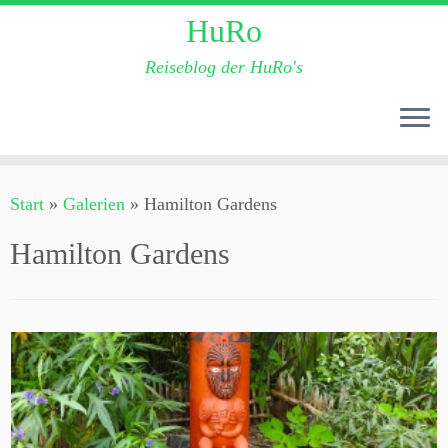
HuRo
Reiseblog der HuRo's
Zum
Start
»
Galerien
»
Hamilton Gardens
Inhalt
springen
Hamilton Gardens